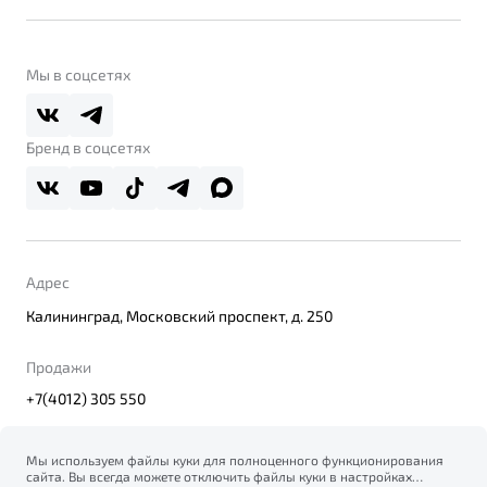
Контакты
Belgee Линк
О бренде
Belgee Клуб
О дилерском центре
Мы в соцсетях
Belgee Плюс
Правовая информация
Реферальная программа
Бренд в соцсетях
Адрес
Калининград, Московский проспект, д. 250
Продажи
+7(4012) 305 550
Мы используем файлы куки для полноценного функционирования
сайта. Вы всегда можете отключить файлы куки в настройках
© 2026