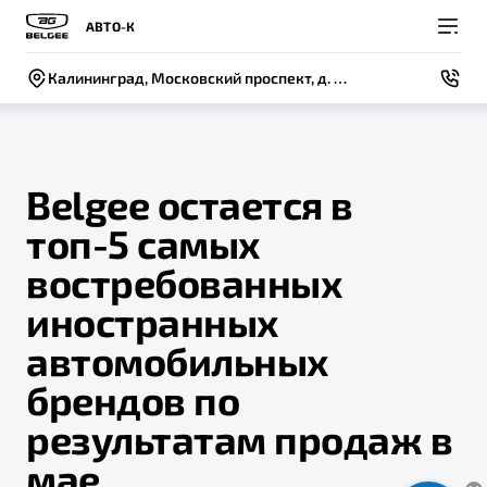
АВТО-К
Калининград, Московский проспект, д. 250
Belgee остается в
топ-5 самых
Покупателям
Владельцам
О компании
Модели
востребованных
ВЫБОР И ПОКУПКА
СЕРВИС
СОБЫТИЯ
иностранных
Новый
X50+
Автомобили в наличии
Записаться на сервис
Новости
автомобильных
Спецпредложения и Акции
Руководство по эксплуатации
Контакты
брендов по
Записаться на тест-драйв
Техническое обслуживание
результатам продаж в
BELGEE В РОССИИ
Калькулятор ТО
мае
ФИНАНСЫ И УСЛУГИ
О бренде