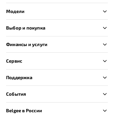
Модели
X50+
Выбор и покупка
S50
Автомобили в наличии
X70
Финансы и услуги
Спецпредложения и Акции
Автокредит
Записаться на тест-драйв
Сервис
Трейд-ин
Получить предложение
Записаться на сервис
Страхование
Поддержка
Руководство по эксплуатации
Расчет КАСКО
Гарантия Belgee
Техническое обслуживание
События
Клиентская поддержка
Калькулятор ТО
Новости
Помощь на дорогах
Belgee в России