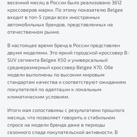
весенний месяц в России было реализовано 3612
от 1 699 990 ₽*
кроссоверов марки. По этому показателю Belgee
Подробно
входит в топ-5 среди всех иностранных
Обзор
В наличии
автомобильных брендов, представленных на
отечественном рынке.
X70
Будьте еще более уверены на дорогах с программой
"Помощь на дорогах"
Автомобили в наличии
В настоящее время бренд в России представлен
Тест-драйв
двумя моделями. Это яркий городской кроссовер B-
Преимущества программы
Автокредит
SUV сегмента Belgee X50 и универсальный
Спецпредложения
среднеразмерный кроссовер Belgee X70. Обе
модели выполнены по высоким мировым
стандартам качества и соответствуют ожиданиям
Запись на сервис
покупателей по адаптации к локальным
Калькулятор ТО
климатическим условиям.
Универсальный кроссовер
Клиентская поддержка
Итоги мая сопоставимы с результатами прошлого
от 2 499 990 ₽*
месяца, что позволяет говорить о стабильном
спросе на модели бренда даже в периоды
Обзор
В наличии
сезонного спада покупательской активности. В