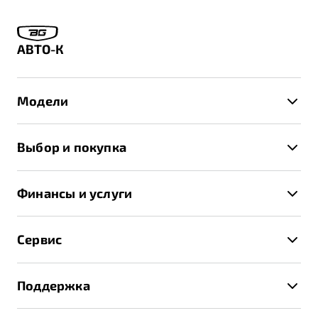
АВТО-К
Модели
X50+
Выбор и покупка
S50
Автомобили в наличии
X70
Финансы и услуги
Спецпредложения и Акции
Автокредит
Записаться на тест-драйв
Сервис
Трейд-ин
Получить предложение
Записаться на сервис
Страхование
Поддержка
Руководство по эксплуатации
Расчет КАСКО
Гарантия Belgee