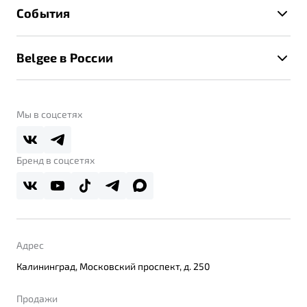
Техническое обслуживание
События
Клиентская поддержка
Калькулятор ТО
Новости
Помощь на дорогах
Belgee в России
Контакты
Belgee Линк
О бренде
Belgee Клуб
О дилерском центре
Мы в соцсетях
Belgee Плюс
Правовая информация
Реферальная программа
Бренд в соцсетях
Адрес
Калининград, Московский проспект, д. 250
Продажи