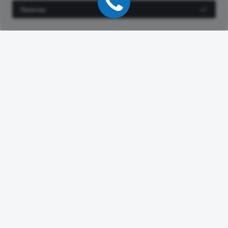
возможной блокировке файлов куки в
Политике
Понятно
конфиденциальности
.
Программа трейд-ин
Belgee
В официальном дилерском центре эту
процедуру можно осуществить
максимально быстро. Специалисты оценят
старый автомобиль по рыночной стоимости,
и Вам не придётся искать покупателя. Также
цену Вашего старого автомобиля можно
будет внести как первый взнос по кредиту на
новый автомобиль Belgee.