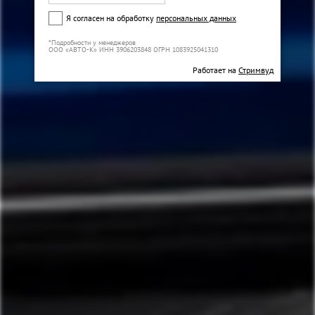
Я согласен на обработку
персональных данных
*Подробности у менеджеров
ООО «АВТО-К» ИНН 3906203848 ОГРН 1083925041310
Работает на
Стримвуд