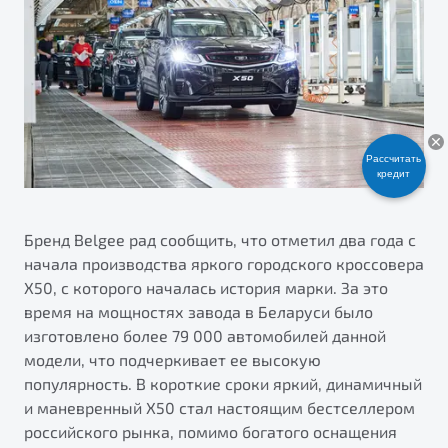
ПОДДЕРЖКА
Автокредит
О дилерском центре
Трейд-ин
Гарантия Belgee
Правовая информация
Яркий кроссовер
Страхование
Belgee Линк
от 2 219 990 ₽*
НАША КОМАНДА
Расчет КАСКО
Belgee Клуб
Рассчитать
Обзор
В наличии
Belgee Плюс
кредит
Реферальная программа
S50
Клиентская поддержка
Бренд Belgee рад сообщить, что отметил два года с
начала производства яркого городского кроссовера
Помощь на дорогах
X50, с которого началась история марки. За это
время на мощностях завода в Беларуси было
изготовлено более 79 000 автомобилей данной
модели, что подчеркивает ее высокую
популярность. В короткие сроки яркий, динамичный
и маневренный Х50 стал настоящим бестселлером
Узнайте о специальных выгодах при покупке
российского рынка, помимо богатого оснащения
Элегантный и практичный седан
автомобиля Belgee