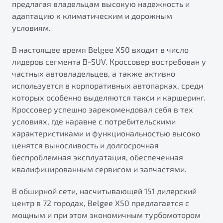
предлагая владельцам высокую надежность и
от 1 699 990 ₽*
адаптацию к климатическим и дорожным
Подробно
условиям.
Обзор
В наличии
В настоящее время Belgee X50 входит в число
X70
Будьте еще более уверены на дорогах с программой
лидеров сегмента B-SUV. Кроссовер востребован у
"Помощь на дорогах"
Автомобили в наличии
частных автовладельцев, а также активно
Тест-драйв
используется в корпоративных автопарках, среди
Преимущества программы
Автокредит
которых особенно выделяются такси и каршеринг.
Спецпредложения
Кроссовер успешно зарекомендовал себя в тех
условиях, где наравне с потребительскими
характеристиками и функциональностью высоко
Запись на сервис
ценятся выносливость и долгосрочная
Калькулятор ТО
беспроблемная эксплуатация, обеспеченная
Универсальный кроссовер
Клиентская поддержка
квалифицированным сервисом и запчастями.
от 2 499 990 ₽*
В обширной сети, насчитывающей 151 дилерский
центр в 72 городах, Belgee X50 предлагается с
Обзор
В наличии
мощным и при этом экономичным турбомотором