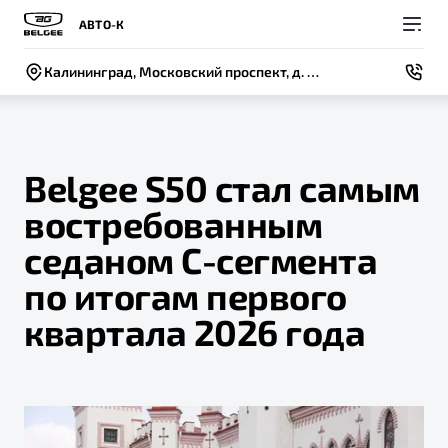
АВТО-К
Калининград, Московский проспект, д. 250
Belgee S50 стал самым
востребованным
Покупателям
Владельцам
О компании
Модели
седаном С-сегмента
ВЫБОР И ПОКУПКА
СЕРВИС
СОБЫТИЯ
по итогам первого
Новый
X50+
Автомобили в наличии
Записаться на сервис
Новости
квартала 2026 года
Спецпредложения и Акции
Руководство по эксплуатации
Контакты
Записаться на тест-драйв
Техническое обслуживание
BELGEE В РОССИИ
Калькулятор ТО
ФИНАНСЫ И УСЛУГИ
О бренде