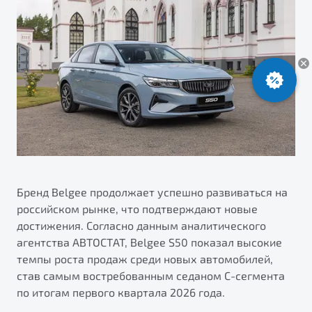
ПОДДЕРЖКА
Автокредит
О дилерском центре
Трейд-ин
Гарантия Belgee
Правовая информация
Яркий кроссовер
Страхование
Belgee Линк
от 2 219 990 ₽*
НАША КОМАНДА
Расчет КАСКО
Belgee Клуб
Обзор
В наличии
Belgee Плюс
Реферальная программа
S50
Клиентская поддержка
Помощь на дорогах
Бренд Belgee продолжает успешно развиваться на
российском рынке, что подтверждают новые
достижения. Согласно данным аналитического
агентства АВТОСТАТ, Belgee S50 показал высокие
темпы роста продаж среди новых автомобилей,
став самым востребованным седаном С-сегмента
по итогам первого квартала 2026 года.
Узнайте о специальных выгодах при покупке
Элегантный и практичный седан
автомобиля Belgee