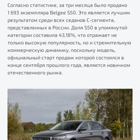
от 1 699 990 ₽*
Согласно статистике, за три месяца было продано
Подробно
1 693 экземпляра Belgee S50. Это является лучшим
результатом среди всех седанов С-сегмента,
Обзор
В наличии
представленных в России. Доля S50 в упомянутой
категории составила 43,18%, что отражает не
X70
Будьте еще более уверены на дорогах с программой
только высокую популярность, но и стремительную
"Помощь на дорогах"
Автомобили в наличии
коммерческую динамику, поскольку модель,
Тест-драйв
Преимущества программы
официальный старт продаж которой состоялся в
Автокредит
конце сентября прошлого года, является новичком
Спецпредложения
отечественного рынка.
Запись на сервис
Калькулятор ТО
Универсальный кроссовер
Клиентская поддержка
от 2 499 990 ₽*
Обзор
В наличии