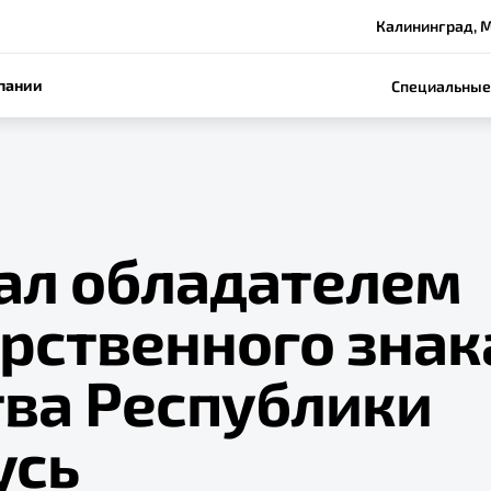
Калининград, М
пании
Специальные
тал обладателем
арственного знак
тва Республики
усь