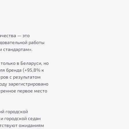
ачества — это
едовательной работы
 стандартам».
только в Беларуси, но
ля бренда (+95,8% к
еров с результатом
оду зарегистрировано
веренное первое место
ий городской
и городской седан
етствуют ожиданиям