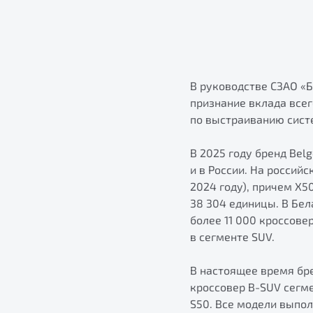
В руководстве СЗАО «
признание вклада всег
по выстраиванию сист
В 2025 году бренд Bel
и в России. На россий
2024 году), причем X5
38 304 единицы. В Бе
более 11 000 кроссове
в сегменте SUV.
В настоящее время бре
кроссовер B-SUV сегм
S50. Все модели выпо