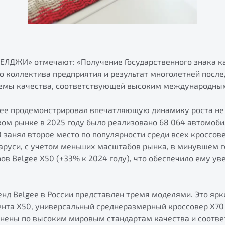
БЕЛДЖИ» отмечают: «Получение Государственного знака к
о коллектива предприятия и результат многолетней посл
емы качества, соответствующей высоким международным
gee продемонстрировал впечатляющую динамику роста не 
ском рынке в 2025 году было реализовано 68 064 автомоби
0 занял второе место по популярности среди всех кроссов
ларуси, с учетом меньших масштабов рынка, в минувшем г
ров Belgee X50 (+33% к 2024 году), что обеспечило ему у
нд Belgee в России представлен тремя моделями. Это ярк
ента X50, универсальный среднеразмерный кроссовер X70 
лнены по высоким мировым стандартам качества и соотв