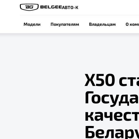
АВТО-К
Модели
Покупателям
Владельцам
О ком
Х50 с
Госуд
качес
Белар