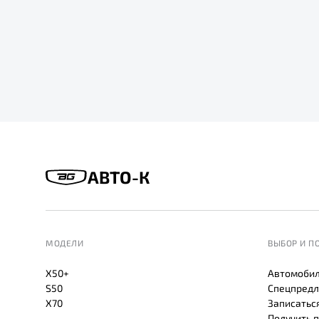
АВТО-К
МОДЕЛИ
ВЫБОР И П
X50+
Автомобил
S50
Спецпредл
X70
Записаться
Получить 