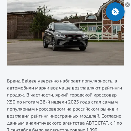
ПОДДЕРЖКА
Автокредит
О дилерском центре
Трейд-ин
Гарантия Belgee
Правовая информация
Яркий кроссовер
Страхование
Belgee Линк
от 2 219 990 ₽*
НАША КОМАНДА
Расчет КАСКО
Belgee Клуб
Обзор
В наличии
Belgee Плюс
Реферальная программа
S50
Клиентская поддержка
Помощь на дорогах
Бренд Belgee уверенно набирает популярность, а
автомобили марки все чаще возглавляют рейтинги
продаж. В частности, яркий городской кроссовер
X50 по итогам 36-й недели 2025 года стал самым
популярным кроссовером на российском рынке и
возглавил рейтинг иностранных моделей. Согласно
данным аналитического агентства АВТОСТАТ, с 1 по
Узнайте о специальных выгодах при покупке
Элегантный и практичный седан
7 сентября было зарегистрировано 1 399
автомобиля Belgee