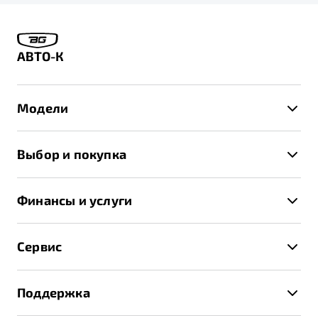
АВТО-К
Модели
X50+
Выбор и покупка
S50
Автомобили в наличии
X70
Финансы и услуги
Спецпредложения и Акции
Автокредит
Записаться на тест-драйв
Сервис
Трейд-ин
Получить предложение
Записаться на сервис
Страхование
Поддержка
Руководство по эксплуатации
Расчет КАСКО