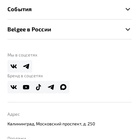
Гарантия Belgee
Техническое обслуживание
События
Клиентская поддержка
Калькулятор ТО
Новости
Помощь на дорогах
Belgee в России
Контакты
Belgee Линк
О бренде
Belgee Клуб
О дилерском центре
Мы в соцсетях
Belgee Плюс
Правовая информация
Реферальная программа
Бренд в соцсетях
Адрес
Калининград, Московский проспект, д. 250
Продажи