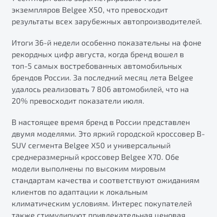
от 1 699 990 ₽*
экземпляров Belgee X50, что превосходит
Подробно
результаты всех зарубежных автопроизводителей.
Обзор
В наличии
Итоги 36-й недели особенно показательны на фоне
рекордных цифр августа, когда бренд вошел в
X70
Будьте еще более уверены на дорогах с программой
топ-5 самых востребованных автомобильных
"Помощь на дорогах"
Автомобили в наличии
брендов России. За последний месяц лета Belgee
Тест-драйв
Преимущества программы
удалось реализовать 7 806 автомобилей, что на
Автокредит
20% превосходит показатели июля.
Спецпредложения
В настоящее время бренд в России представлен
двумя моделями. Это яркий городской кроссовер B-
Запись на сервис
SUV сегмента Belgee X50 и универсальный
Калькулятор ТО
среднеразмерный кроссовер Belgee X70. Обе
Универсальный кроссовер
Клиентская поддержка
модели выполнены по высоким мировым
от 2 499 990 ₽*
стандартам качества и соответствуют ожиданиям
клиентов по адаптации к локальным
Обзор
В наличии
климатическим условиям. Интерес покупателей
также стимулируют привлекательная ценовая