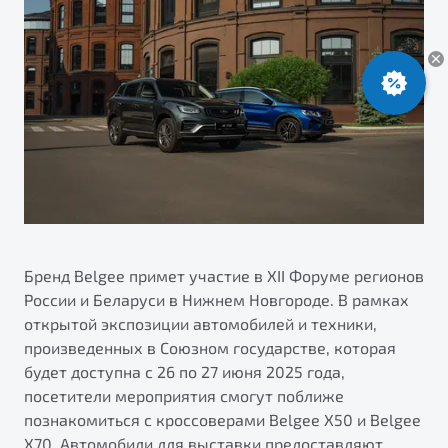
ПОДДЕРЖКА
Автокредит
О дилерском центре
Трейд-ин
Гарантия Belgee
Правовая информация
Яркий кроссовер
Страхование
Belgee Линк
от 2 219 990 ₽*
НАША КОМАНДА
Расчет КАСКО
Belgee Клуб
Обзор
В наличии
Belgee Плюс
Реферальная программа
S50
Клиентская поддержка
Помощь на дорогах
Бренд Belgee примет участие в XII Форуме регионов
России и Беларуси в Нижнем Новгороде. В рамках
открытой экспозиции автомобилей и техники,
произведенных в Союзном государстве, которая
будет доступна с 26 по 27 июня 2025 года,
посетители мероприятия смогут поближе
познакомиться с кроссоверами Belgee X50 и Belgee
Узнайте о специальных выгодах при покупке
Элегантный и практичный седан
X70. Автомобили для выставки предоставляют
автомобиля Belgee