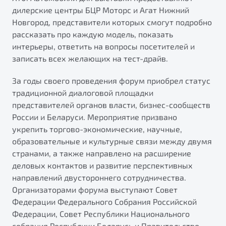
от 1 699 990 ₽*
дилерские центры БЦР Моторс и Агат Нижний
Подробно
Новгород, представители которых смогут подробно
Обзор
В наличии
рассказать про каждую модель, показать
интерьеры, ответить на вопросы посетителей и
записать всех желающих на тест-драйв.
X70
Будьте еще более уверены на дорогах с программой
"Помощь на дорогах"
Автомобили в наличии
За годы своего проведения форум приобрел статус
Тест-драйв
Преимущества программы
традиционной диалоговой площадки
Автокредит
представителей органов власти, бизнес-сообществ
Спецпредложения
России и Беларуси. Мероприятие призвано
укрепить торгово-экономические, научные,
образовательные и культурные связи между двумя
Запись на сервис
странами, а также направлено на расширение
Калькулятор ТО
деловых контактов и развитие перспективных
Универсальный кроссовер
Клиентская поддержка
направлений двустороннего сотрудничества.
от 2 499 990 ₽*
Организаторами форума выступают Совет
Федерации Федерального Собрания Российской
Обзор
В наличии
Федерации, Совет Республики Национального
собрания Республики Беларусь и Правительство