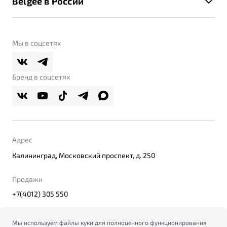
Belgee в России
Контакты
Belgee Линк
О бренде
Belgee Клуб
О дилерском центре
Мы в соцсетях
Belgee Плюс
Правовая информация
Реферальная программа
Бренд в соцсетях
Адрес
Калининград, Московский проспект, д. 250
Продажи
+7(4012) 305 550
Мы используем файлы куки для полноценного функционирования