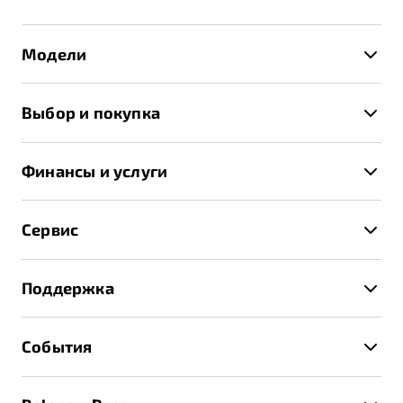
Модели
X50+
Выбор и покупка
S50
Автомобили в наличии
X70
Финансы и услуги
Спецпредложения и Акции
Автокредит
Записаться на тест-драйв
Сервис
Трейд-ин
Получить предложение
Записаться на сервис
Страхование
Поддержка
Руководство по эксплуатации
Расчет КАСКО
Гарантия Belgee
Техническое обслуживание
События
Клиентская поддержка
Калькулятор ТО
Новости
Помощь на дорогах