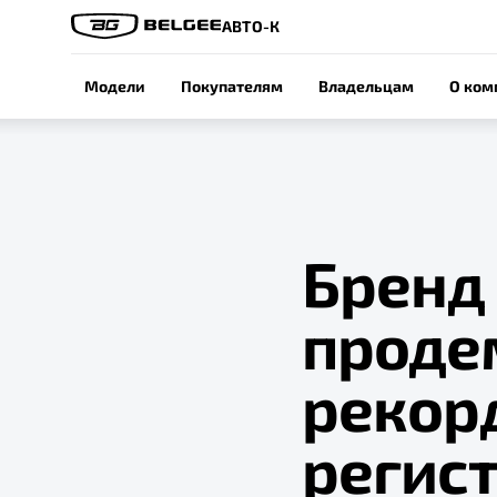
АВТО-К
Модели
Покупателям
Владельцам
О ком
Бренд
проде
рекор
регист