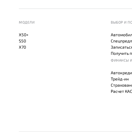
МОДЕЛИ
ВЫБОР И П
X50+
Автомобил
S50
Спецпредл
X70
Записаться
Получить 
ФИНАНСЫ И
Автокреди
Трейд-ин
Страхован
Расчет КА