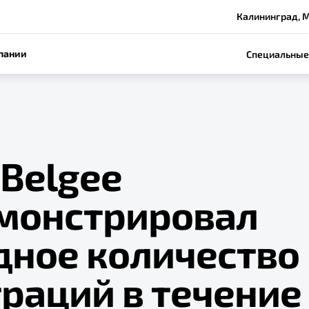
Калининград, М
пании
Специальные
 Belgee
монстрировал
дное количество
раций в течение