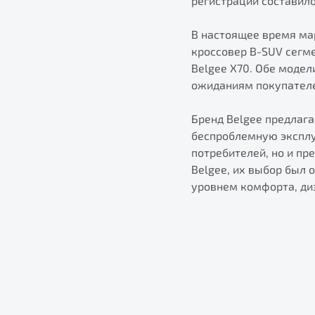
регистраций составило
В настоящее время мар
кроссовер B-SUV сегм
Belgee X70. Обе моде
ожиданиям покупателе
Бренд Belgee предлаг
беспроблемную эксплу
потребителей, но и пр
Belgee, их выбор был
уровнем комфорта, диз