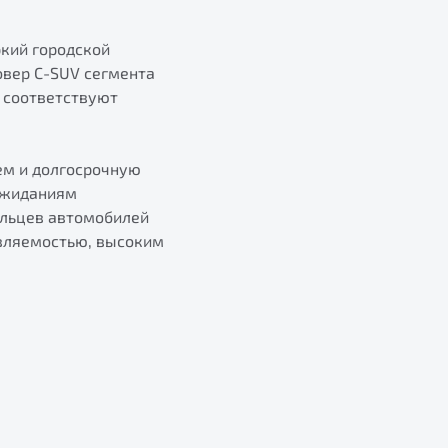
ркий городской
овер C-SUV сегмента
 соответствуют
ем и долгосрочную
ожиданиям
ельцев автомобилей
авляемостью, высоким