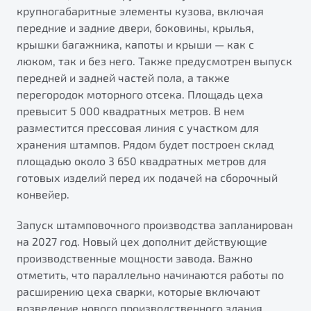
от 1 699 990 ₽*
крупногабаритные элементы кузова, включая
Подробно
передние и задние двери, боковины, крылья,
крышки багажника, капоты и крыши — как с
Обзор
В наличии
люком, так и без него. Также предусмотрен выпуск
передней и задней частей пола, а также
X70
Будьте еще более уверены на дорогах с программой
перегородок моторного отсека. Площадь цеха
"Помощь на дорогах"
Автомобили в наличии
превысит 5 000 квадратных метров. В нем
Тест-драйв
Преимущества программы
разместится прессовая линия с участком для
Автокредит
хранения штампов. Рядом будет построен склад
Спецпредложения
площадью около 3 650 квадратных метров для
готовых изделий перед их подачей на сборочный
конвейер.
Запись на сервис
Калькулятор ТО
Запуск штамповочного производства запланирован
Универсальный кроссовер
Клиентская поддержка
на 2027 год. Новый цех дополнит действующие
от 2 499 990 ₽*
производственные мощности завода. Важно
отметить, что параллельно начинаются работы по
Обзор
В наличии
расширению цеха сварки, которые включают
возведение нового производственного здания