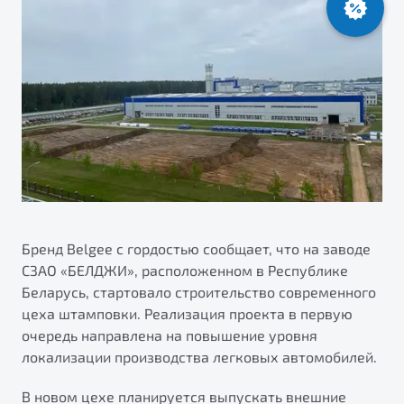
ПОДДЕРЖКА
Автокредит
О дилерском центре
Трейд-ин
Гарантия Belgee
Правовая информация
Яркий кроссовер
Страхование
Belgee Линк
от 2 219 990 ₽*
НАША КОМАНДА
Расчет КАСКО
Belgee Клуб
Обзор
В наличии
Belgee Плюс
Реферальная программа
S50
Клиентская поддержка
Помощь на дорогах
Бренд Belgee с гордостью сообщает, что на заводе
СЗАО «БЕЛДЖИ», расположенном в Республике
Беларусь, стартовало строительство современного
цеха штамповки. Реализация проекта в первую
очередь направлена на повышение уровня
локализации производства легковых автомобилей.
Узнайте о специальных выгодах при покупке
Элегантный и практичный седан
В новом цехе планируется выпускать внешние
автомобиля Belgee