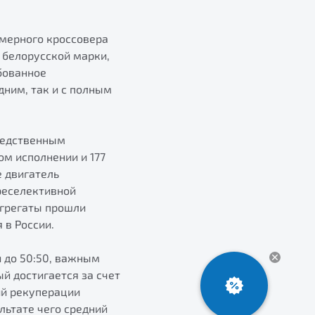
змерного кроссовера
 белорусской марки,
бованное
ним, так и с полным
редственным
ом исполнении и 177
е двигатель
реселективной
агрегаты прошли
 в России.
 до 50:50, важным
й достигается за счет
ий рекуперации
льтате чего средний