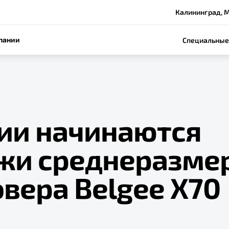
Калининград, М
пании
Специальные
сии начинаются
жи среднеразме
вера Belgee X70