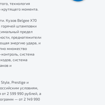
того, технология
о крутящего момента.
и. Кузов Belgee Х70
и горячей штамповки
ксимальный предел
ности, преднатяжители
ющая энергию удара, и
тупно множество
-контроль, система
ходов, система
аков и
tyle, Prestige и
российским условиям,
т 2 599 990 рублей, а
рограмм — от 2 149 990