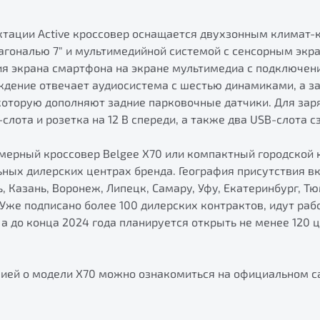
ктации Active кроссовер оснащается двухзонным климат-
гональю 7" и мультимедийной системой с сенсорным экрано
я экрана смартфона на экране мультимедиa с подключени
дение отвечает аудиосистема с шестью динамиками, а з
 которую дополняют задние парковочные датчики. Для зар
слота и розетка на 12 В спереди, а также два USB-слота с
мерный кроссовер Belgee X70 или компактный городской 
ных дилерских центрах бренда. География присутствия вк
ь, Казань, Воронеж, Липецк, Самару, Уфу, Екатеринбург, Т
 Уже подписано более 100 дилерских контрактов, идут ра
а до конца 2024 года планируется открыть не менее 120 
ией о модели Х70 можно ознакомиться на официальном 