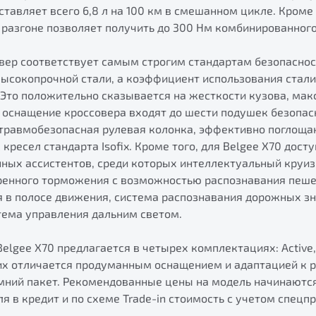
ставляет всего 6,8 л на 100 км в смешанном цикле. Кроме 
и разгоне позволяет получить до 300 Нм комбинированног
вер соответствует самым строгим стандартам безопасност
 высокопрочной стали, а коэффициент использования стал
. Это положительно сказывается на жесткости кузова, ма
В оснащение кроссовера входят до шести подушек безопас
 травмобезопасная рулевая колонка, эффективно поглоща
 кресел стандарта Isofix. Кроме того, для Belgee X70 дос
ных ассистентов, среди которых интеллектуальный круиз
ренного торможения с возможностью распознавания пеше
 в полосе движения, система распознавания дорожных зн
тема управления дальним светом.
lgee X70 предлагается в четырех комплектациях: Active, S
них отличается продуманным оснащением и адаптацией к 
ний пакет. Рекомендованные цены на модель начинаются о
я в кредит и по схеме Trade-in стоимость с учетом спецп