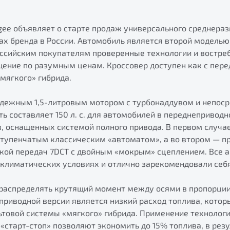
gee объявляет о старте продаж универсального среднера
ах бренда в России. Автомобиль является второй моделью
оссийским покупателям проверенные технологии и востре
ение по разумным ценам. Кроссовер доступен как с перед
мягкого» гибрида.
адежным 1,5-литровым мотором с турбонаддувом и непос
ь составляет 150 л. с. для автомобилей в переднеприводн
ов, оснащенных системой полного привода. В первом случа
тупенчатым классическим «автоматом», а во втором — п
кой передач 7DCT с двойным «мокрым» сцеплением. Все 
климатических условиях и отлично зарекомендовали себя
аспределять крутящий момент между осями в пропорции
иводной версии является низкий расход топлива, которы
ьтовой системы «мягкого» гибрида. Применение технолог
«старт-стоп» позволяют экономить до 15% топлива, в резу