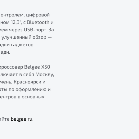
контролем, цифровой
м 12,3", с Bluetooth и
ем через USB-порт. За
а улучшенный обзор —
ядки гаджетов
зади.
кроссовер Belgee X50
лючает в себя Москву,
юмень, Красноярск и
боты по оформлению и
центров в основных
сайте
belgee.ru
.