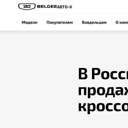
АВТО-К
Модели
Покупателям
Владельцам
О ком
В Рос
прода
кроссо