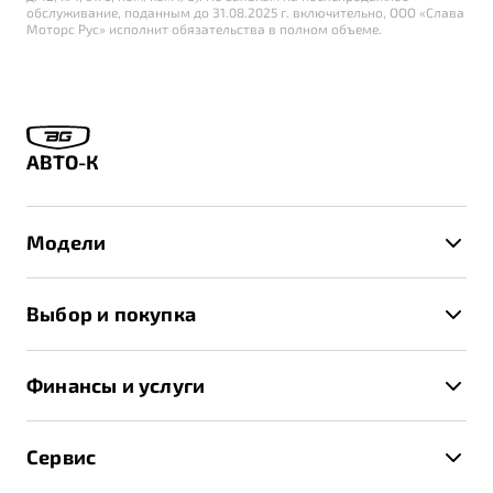
обслуживание, поданным до 31.08.2025 г. включительно, ООО «Слава
Моторс Рус» исполнит обязательства в полном объеме.
АВТО-К
Модели
X50+
Выбор и покупка
S50
Автомобили в наличии
X70
Финансы и услуги
Спецпредложения и Акции
Автокредит
Записаться на тест-драйв
Сервис
Трейд-ин
Получить предложение