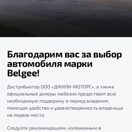
ПОДДЕРЖКА
Автокредит
О дилерском центре
Трейд-ин
Гарантия Belgee
Правовая информация
Яркий кроссовер
Страхование
Belgee Линк
от 2 219 990 ₽*
НАША КОМАНДА
Расчет КАСКО
Belgee Клуб
Обзор
В наличии
Belgee Плюс
Благодарим вас за выбор
Реферальная программа
автомобиля марки
S50
Belgee!
Клиентская поддержка
Помощь на дорогах
Дистрибьютор ООО «ДЖИЛИ-МОТОРС», а также
официальные дилеры любезно предоставят всю
необходимую поддержку в период владения,
помещая удобство и удовлетворенность владельца
на первое место.
Узнайте о специальных выгодах при покупке
Следуйте рекомендациям, изложенным в
Элегантный и практичный седан
автомобиля Belgee