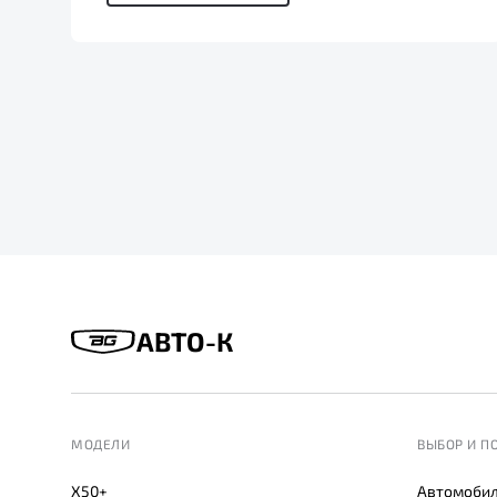
АВТО-К
МОДЕЛИ
ВЫБОР И П
X50+
Автомобил