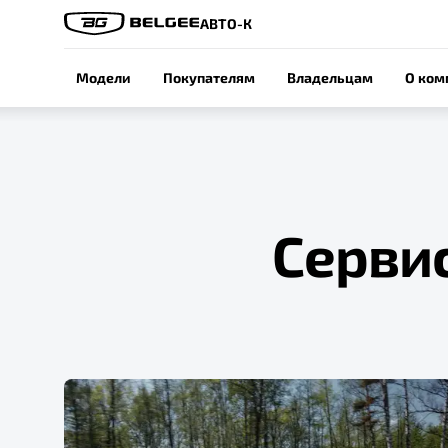
АВТО-К
Модели
Покупателям
Владельцам
О ком
Серви