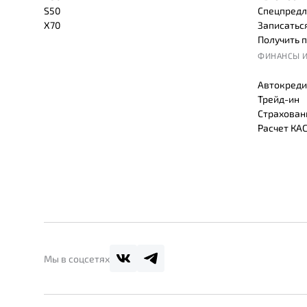
S50
Спецпредл
X70
Записаться
Получить 
ФИНАНСЫ И
Автокреди
Трейд-ин
Страхован
Расчет КА
Мы в соцсетях